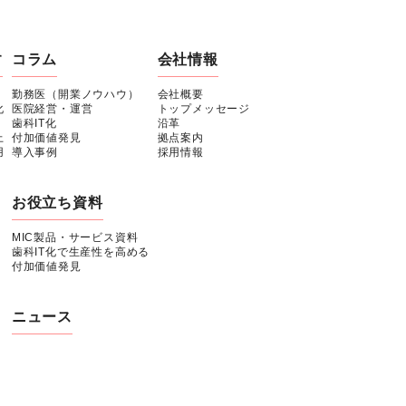
す
コラム
会社情報
勤務医（開業ノウハウ）
会社概要
化
医院経営・運営
トップメッセージ
歯科IT化
沿革
上
付加価値発見
拠点案内
用
導入事例
採用情報
お役立ち資料
MIC製品・サービス資料
歯科IT化で生産性を高める
付加価値発見
ニュース