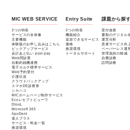
MIC WEB SERVICE
Entry Suite
課題から探
3つの特長
3つの特長
受付改善
サービスの全体像
機能紹介
書類のデジタル
主要機能
追加できるサービス
運営分析
体験版のお申し込みはこちら
価格
患者サービス向
ピックアップサービス
推奨環境
ペーパーレス運
会計あと払い post-pay
トータルサポート
管理負担の軽減
Web問診票
自費診療
自動釣銭機連携
訪問診療
電子カルテ標準サービス
Web予約受付
介護伝送
クラウドバックアップ
スマホDE診察券
シカハコ
MICホームページ制作サービス
Ecoレセプトビューワ
DtooL
Microsoft 365
ApoDent
達人プラス
サービス・料金一覧
推奨環境