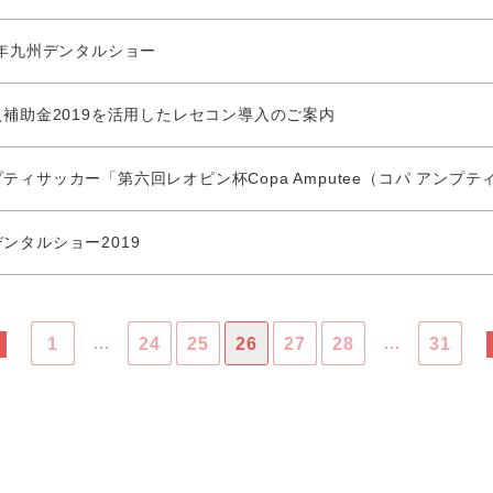
9年九州デンタルショー
入補助金2019を活用したレセコン導入のご案内
ティサッカー「第六回レオピン杯Copa Amputee（コパ アンプ
ンタルショー2019
…
…
1
24
25
26
27
28
31