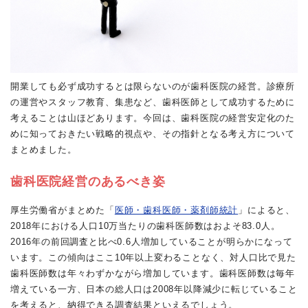
開業しても必ず成功するとは限らないのが歯科医院の経営。診療所
の運営やスタッフ教育、集患など、歯科医師として成功するために
考えることは山ほどあります。今回は、歯科医院の経営安定化のた
めに知っておきたい戦略的視点や、その指針となる考え方について
まとめました。
歯科医院経営のあるべき姿
厚生労働省がまとめた「
医師・歯科医師・薬剤師統計
」によると、
2018年における人口10万当たりの歯科医師数はおよそ83.0人。
2016年の前回調査と比べ0.6人増加していることが明らかになって
います。この傾向はここ10年以上変わることなく、対人口比で見た
歯科医師数は年々わずかながら増加しています。歯科医師数は毎年
増えている一方、日本の総人口は2008年以降減少に転じていること
を考えると、納得できる調査結果といえるでしょう。