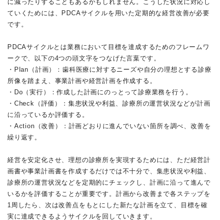
に減ったりすることもあるかもしれません。こうした状況に対応し
ていくためには、PDCAサイクルを用いた定期的な経営改善が必要
です。
PDCAサイクルとは業務において目標を達成するためのフレームワ
ークで、以下の4つの頭文字をつなげた言葉です。
・Plan（計画）：歯科医療に対するニーズや自分の理想とする診療
所像を踏まえ、事業計画や経営計画を作成する。
・Do（実行）：作成した計画にのっとって診療業務を行う。
・Check（評価）：集患状況や利益、診療所の運営状況などが計画
に沿っているか評価する。
・Action（改善）：計画どおりに進んでいない箇所を調べ、改善を
繰り返す。
経営を安定化させ、理想の診療所を実現するためには、ただ経営計
画書や事業計画書を作成するだけでは不十分で、集患状況や利益、
診療所の運営状況などを定期的にチェックし、計画に沿って進んで
いるかを評価することが重要です。計画から改善まで各ステップを
1周したら、次は改善点をもとにした新たな計画を立て、目標を確
実に達成できるようサイクルを回していきます。