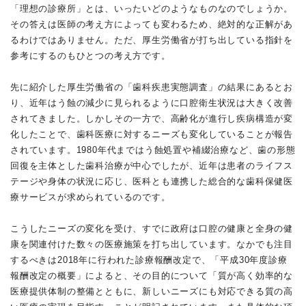
「理想の診療所」とは、いったいどのようなものなのでしょうか。
その答えは医師の考え方によっても変わるため、絶対的な正解があ
るわけではありません。ただ、厚生労働省が打ち出している指針を
参考にするのもひとつの考え方です。
先に紹介した厚生労働省の「歯科疾患実態調査」の結果にあるとお
り、近年はう蝕の減少に見られるように口腔衛生状況は大きく改善
されてきました。しかしその一方で、高齢化が進行し疾病構造が変
化したことで、歯科医療に対するニーズも変化していることが報告
されています。1980年代まではう蝕処置や補綴治療など、歯の形態
回復を主体とした歯科治療が中心でしたが、近年は患者のライフス
テージや身体の状況に応じ、医科とも連携した総合的な歯科保健医
療サービスが求められているのです。
こうしたニーズの変化を受け、すでに政府は口腔の健康と全身の健
康を関連付けた数々の医療施策を打ち出しています。なかでも注目
するべきは2018年に行われた診療報酬改定で、「平成30年度診療
報酬改定の概要」によると、その目的について「質が高く効率的な
医療提供体制の整備とともに、新しいニーズにも対応できる質の高