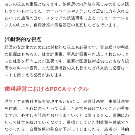
ョンの視点も重要となります。診療所の内外装を親しみのある来院
しやすいものにする、ホームページやチラシなど広告に力を入れる
といった施策のほか、スタッフの接遇研修によるコミュニケーショ
ン力の向上や、自費診療の価格設定の見直しなどを行います。
(4)財務的な視点
経営の安定化のためには財務的な視点も必要です。資金繰りや利益
の把握はもちろん、経営計画書、事業計画書を作成しそれにのっと
った経営を行うことが重要です。最新の医療技術提供にともなう設
備や材料への投資、また医療機器の入れ替えなど将来的に必要なコ
ストも踏まえる必要があります。
歯科経営におけるPDCAサイクル
理想とする歯科医院を実現するためには、経営計画書、事業計画書
を作成し、それにのっとって安定した経営を続けていくことが重要
ですが、必ずしも計画どおりうまくいくとは限りません。長期にわ
たって経営を続けていくなかで、目標としていた利益額を達成でき
なかったり、自費診療の割合が下がってしまったり、患者が一時的