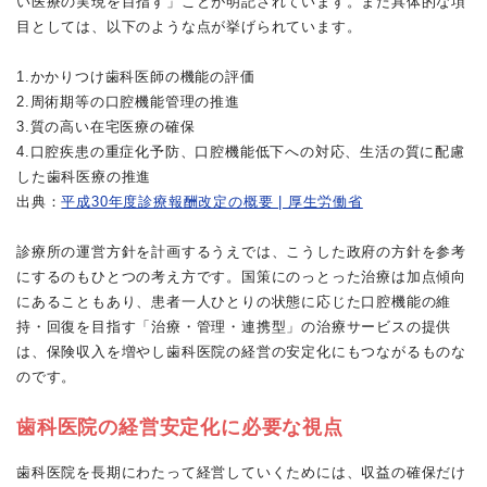
い医療の実現を目指す」ことが明記されています。また具体的な項
目としては、以下のような点が挙げられています。
1.かかりつけ歯科医師の機能の評価
2.周術期等の口腔機能管理の推進
3.質の高い在宅医療の確保
4.口腔疾患の重症化予防、口腔機能低下への対応、生活の質に配慮
した歯科医療の推進
出典：
平成30年度診療報酬改定の概要 | 厚生労働省
診療所の運営方針を計画するうえでは、こうした政府の方針を参考
にするのもひとつの考え方です。国策にのっとった治療は加点傾向
にあることもあり、患者一人ひとりの状態に応じた口腔機能の維
持・回復を目指す「治療・管理・連携型」の治療サービスの提供
は、保険収入を増やし歯科医院の経営の安定化にもつながるものな
のです。
歯科医院の経営安定化に必要な視点
歯科医院を長期にわたって経営していくためには、収益の確保だけ