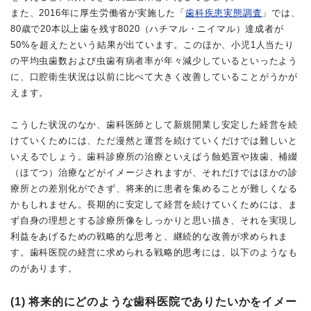
また、2016年に厚生労働省が実施した「
歯科疾患実態調査
」では、
80歳で20本以上歯を残す8020（ハチマル・ニイマル）達成者が
50%を超えたという結果が出ています。このほか、小児1人当たり
の平均虫歯数および虫歯有病者率が年々減少しているといったよう
に、口腔衛生状況は以前に比べて大きく改善していることがうかが
えます。
こうした状況のなか、歯科医師として新規開業し安定した経営を続
けていくためには、ただ漫然と運営を続けていくだけでは難しいと
いえるでしょう。歯科診療所の治療といえばう蝕処置や抜歯、補綴
（ほてつ）治療などがイメージされますが、それだけではほかの診
療所との差別化ができず、将来的に患者を集めることが難しくなる
かもしれません。長期的に安定して経営を続けていくためには、ま
ず自身の理想とする診療所像をしっかりと思い描き、それを実現し
利益をあげるための戦略的な思考と、継続的な改善が求められま
す。歯科医院の経営に求められる戦略的思考には、以下のようなも
のがあります。
(1) 将来的にどのような歯科医院でありたいかをイメー