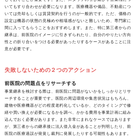
いてもすり合わせが必要になります。医療機器や備品、不動産につ
いては売却もしくは賃貸契約を行うのが一般的です。ただ、価格の
設定は機器の状態の見極めや相場感がないと難しいため、専門家に
間に入ってもらうことをおすすめします。また、特に第三者からの
継承は、前医院のイメージに引きずられたり、自分のやりたい方向
性との折り合いをつける必要があったりするケースがあることに注
意が必要です。
失敗しないための２つのアクション
前医院の問題点をリサーチする
事業継承を検討する際は、前医院に問題がないかをしっかりとリサ
ーチすることが重要です。医院の周辺環境や集患状況はもちろん、
建物や医療機器がどの程度老朽化しているか、どのタイミングで修
繕や買い換えが必要になるかを調べ、かかる費用を事業計画に組み
込んでおく必要があります。また非常にまれなケースではあります
が、第三者からの継承後に法人借入金があることが判明したり、前
医院の医療過誤が発覚し裁判に発展したりする可能性もあります。