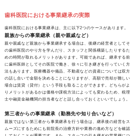
歯科医院における事業継承の実際
歯科医院における事業継承は、主に以下2つのケースがあります。
親族からの事業継承（親や親戚など）
親や親戚など親族から事業継承する場合は、後継の経営者としてそ
の歯科医院のやり方を学んだり、スタッフと関係構築したりするた
めの時間が取れるメリットがあります。可能であれば、継承する前
に歯科医師としてその医院で働き、徐々に引き継ぎを行っていく方
法もあります。医療機器や備品、不動産などの資産については双方
の話し合いで金額を決めることになりますが、高額で売却が難しい
場合は賃貸（貸付）という手段も取ることができます。どちらがよ
りメリットがあるかは価格や課税方法によっても変わるため、税理
士や融資金融機関の担当者などと話し合っておくといいでしょう。
第三者からの事業継承（勤務先や知り合いなど）
親族ではない第三者から事業継承を行う場合は、継承後の経営をス
ムーズにするためにも前院長の治療方針や業務の進め方などを確認
しておくことが重要です。また、スタッフの引き継ぎや営業権につ