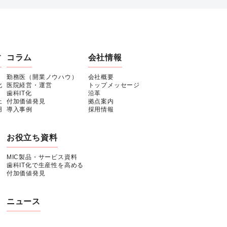
す
コラム
会社情報
勤務医（開業ノウハウ）
会社概要
化
医院経営・運営
トップメッセージ
歯科IT化
沿革
上
付加価値発見
拠点案内
用
導入事例
採用情報
お役立ち資料
MIC製品・サービス資料
歯科IT化で生産性を高める
付加価値発見
ニュース