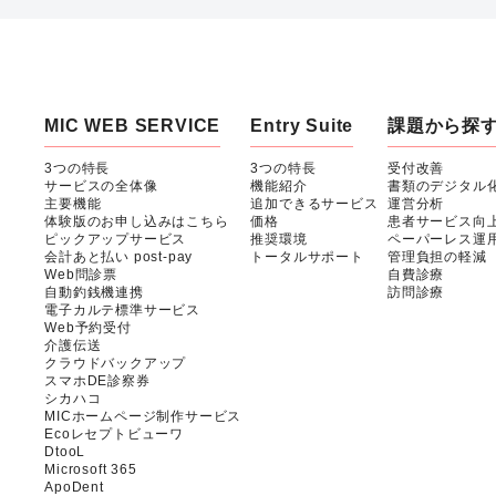
MIC WEB SERVICE
Entry Suite
課題から探
3つの特長
3つの特長
受付改善
サービスの全体像
機能紹介
書類のデジタル
主要機能
追加できるサービス
運営分析
体験版のお申し込みはこちら
価格
患者サービス向
ピックアップサービス
推奨環境
ペーパーレス運
会計あと払い post-pay
トータルサポート
管理負担の軽減
Web問診票
自費診療
自動釣銭機連携
訪問診療
電子カルテ標準サービス
Web予約受付
介護伝送
クラウドバックアップ
スマホDE診察券
シカハコ
MICホームページ制作サービス
Ecoレセプトビューワ
DtooL
Microsoft 365
ApoDent