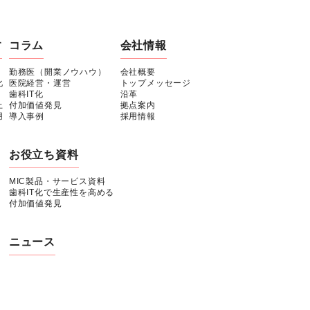
す
コラム
会社情報
勤務医（開業ノウハウ）
会社概要
化
医院経営・運営
トップメッセージ
歯科IT化
沿革
上
付加価値発見
拠点案内
用
導入事例
採用情報
お役立ち資料
MIC製品・サービス資料
歯科IT化で生産性を高める
付加価値発見
ニュース