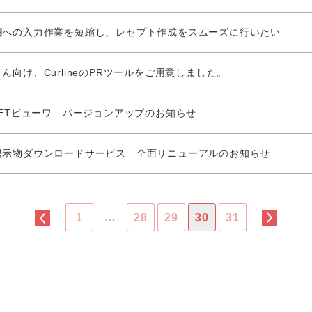
欄への入力作業を短縮し、レセプト作成をスムーズに行いたい
ん向け、CurlineのPRツールをご用意しました。
LETビューワ バージョンアップのお知らせ
掲示物ダウンロードサービス 全面リニューアルのお知らせ
…
1
28
29
30
31