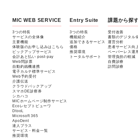
MIC WEB SERVICE
Entry Suite
課題から探
3つの特長
3つの特長
受付改善
サービスの全体像
機能紹介
書類のデジタル
主要機能
追加できるサービス
運営分析
体験版のお申し込みはこちら
価格
患者サービス向
ピックアップサービス
推奨環境
ペーパーレス運
会計あと払い post-pay
トータルサポート
管理負担の軽減
Web問診票
自費診療
自動釣銭機連携
訪問診療
電子カルテ標準サービス
Web予約受付
介護伝送
クラウドバックアップ
スマホDE診察券
シカハコ
MICホームページ制作サービス
Ecoレセプトビューワ
DtooL
Microsoft 365
ApoDent
達人プラス
サービス・料金一覧
推奨環境